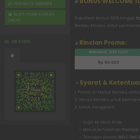
BONUS WELCOME 100
🎁
FEEDBACK MEMBER
BUKTI PEMBAYARAN
Dapatkan bonus 100% hingga
R
(NEW)
Berlaku khusus untuk permainan 
Rincian Promo:
QR CODE
💰
MINIMAL DEPOSIT
Rp 50.000
Syarat & Ketentuan
📌
1. Promo ini hanya berlaku untu
2. Hanya berlaku untuk permai
3. Untuk mengklaim:
— Login ke akun Anda
— Masuk ke halaman
Promosi
— Temukan promo
WELCOME B