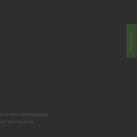
Contact Us
i akun akan
dihanguskan
.
ot77 bersifat
final
.