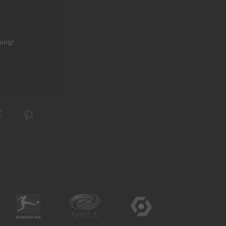
hing!