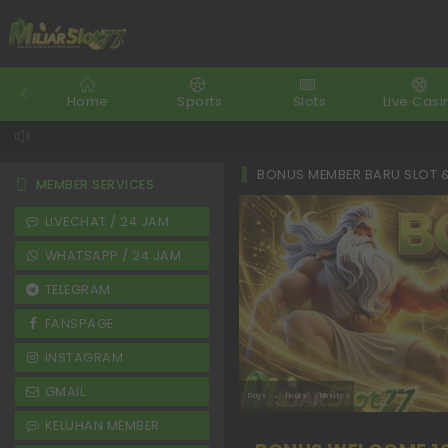
Home
Sports
Slots
Live Casi
BONUS MEMBER BARU SLOT &
MEMBER SERVICES
LIVECHAT / 24 JAM
WHATSAPP / 24 JAM
TELEGRAM
FANSPAGE
INSTAGRAM
GMAIL
:
:
Days
Hours
Minutes
KELUHAN MEMBER