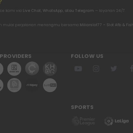
?
ice kami via
Live Chat, WhatsApp, atau Telegram
— layanan 24/7.
dan mulai perjalanan menangmu bersama
Miliarslot77 – Slot Afb & Fis
PROVIDERS
FOLLOW US
SPORTS