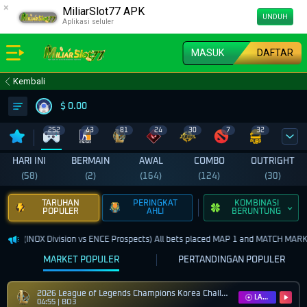
×
MiliarSlot77 APK
UNDUH
Aplikasi seluler
MASUK
DAFTAR
Kembali