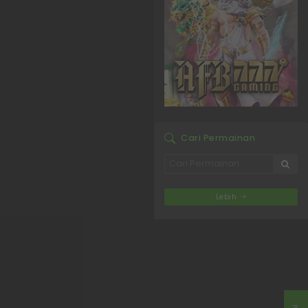
Cari Permainan
Lebih