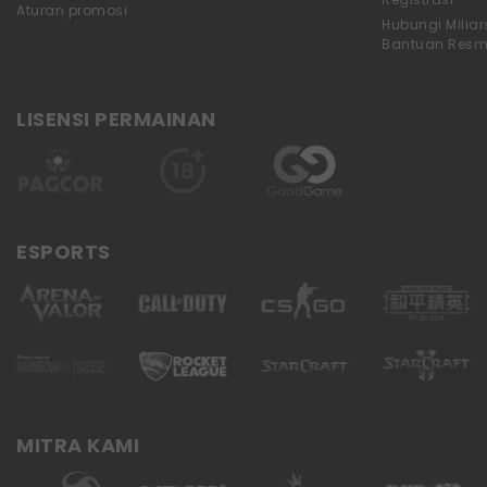
Aturan promosi
Hubungi Miliar
Bantuan Resm
LISENSI PERMAINAN
ESPORTS
MITRA KAMI