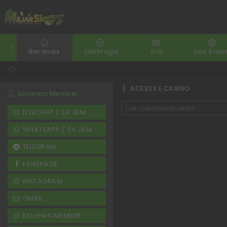
Beranda
Olahraga
Slot
Live Kasi
ACE333 E CASINO
Layanan Member
LIVECHAT / 24 JAM
WHATSAPP / 24 JAM
TELEGRAM
FANSPAGE
INSTAGRAM
GMAIL
KELUHAN MEMBER