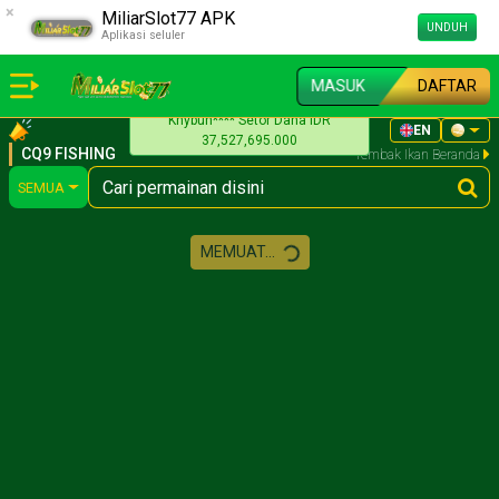
×
MiliarSlot77 APK
UNDUH
Aplikasi seluler
MASUK
DAFTAR
Khybun**** Setor Dana IDR
EN
37,527,695.000
CQ9 FISHING
Tembak Ikan Beranda
SEMUA
MEMUAT...