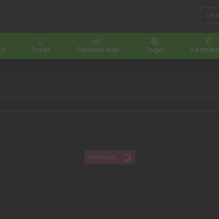
no
Poker
Tembak Ikan
Togel
Permai
rom1** Tarik Dana IDR 18,243,435.000
Memuat...