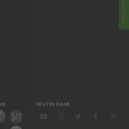
Hubungi kami
AN
IKUTIN KAMI