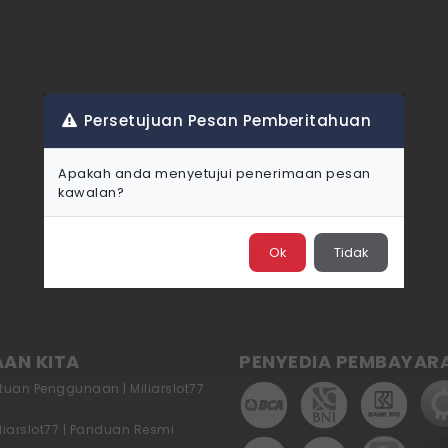
Persetujuan Pesan Pemberitahuan
Apakah anda menyetujui penerimaan pesan
kawalan?
Ok
Tidak
AN KITA
PENYEDIA PEMBAYAR
tuan Penggunaan | Miliarslot77
liarslot77 | Panduan Resmi