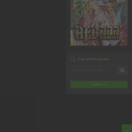
Cari Permainan
Lebih