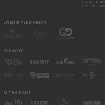
Hubungi Miliar
Bantuan Resm
LISENSI PERMAINAN
ESPORTS
MITRA KAMI