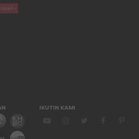
h lanjut
AN
IKUTIN KAMI